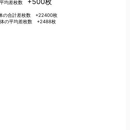
+500枚
台平均差枚数
体の合計差枚数 +22400枚
体の平均差枚数 +2488枚