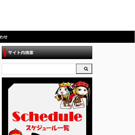
わせ
サイト内検索