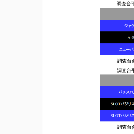
調査台
調査台
調査台
調査台