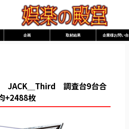
企画
取材結果
企業様お問い合
加 JACK＿Third 調査台9台合
均+2488枚