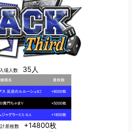
35人
入場人数
+14800枚
合計差枚数