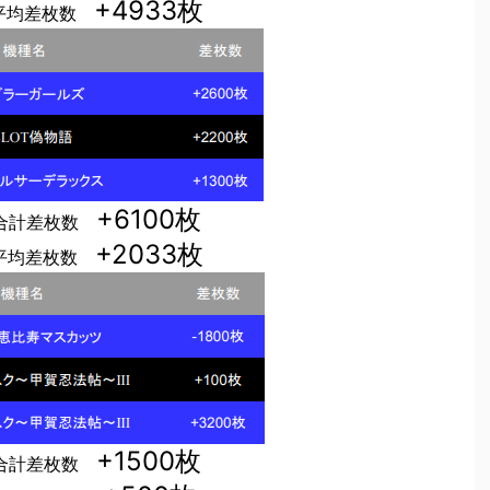
+4933枚
平均差枚数
+6100枚
合計差枚数
+2033枚
平均差枚数
+1500枚
合計差枚数