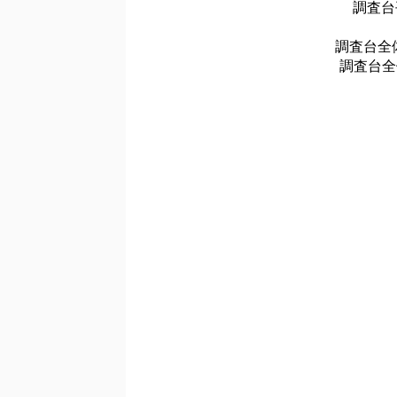
調査
調査台全
調査台全