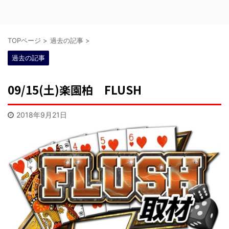
TOPページ
>
過去の記事
>
過去の記事
09/15(土)楽園柏 FLUSH
2018年9月21日