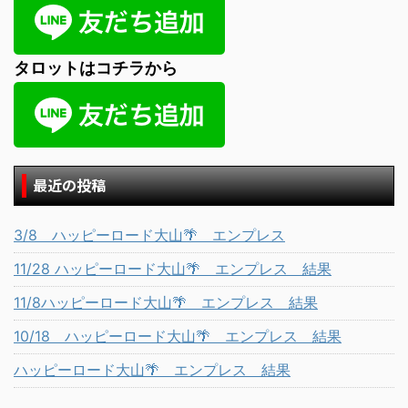
タロットはコチラから
最近の投稿
3/8 ハッピーロード大山🌴 エンプレス
11/28 ハッピーロード大山🌴 エンプレス 結果
11/8ハッピーロード大山🌴 エンプレス 結果
10/18 ハッピーロード大山🌴 エンプレス 結果
ハッピーロード大山🌴 エンプレス 結果