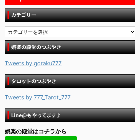
カテゴリー
娯楽の殿堂のつぶやき
Tweets by goraku777
タロットのつぶやき
Tweets by 777_Tarot_777
Line@もやってます♪
娯楽の殿堂はコチラから