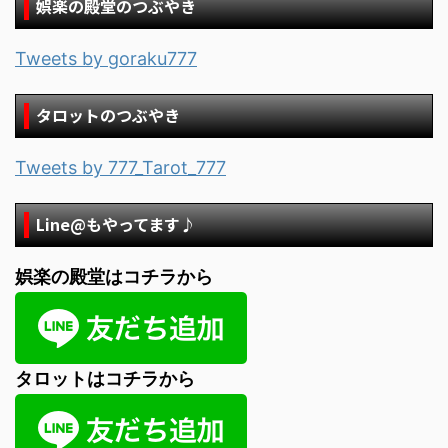
娯楽の殿堂のつぶやき
Tweets by goraku777
タロットのつぶやき
Tweets by 777_Tarot_777
Line@もやってます♪
娯楽の殿堂はコチラから
タロットはコチラから