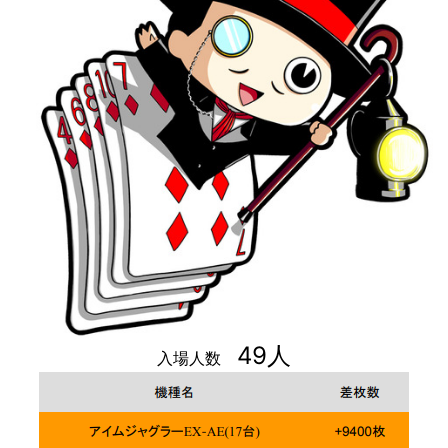
49人
入場人数