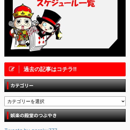
過去の記事はコチラ!!
カテゴリー
娯楽の殿堂のつぶやき