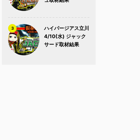
ュ取材結果
ハイパージアス立川
3
4/10(水) ジャック
サード取材結果