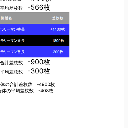
-566枚
台平均差枚数
-900枚
台合計差枚数
-300枚
台平均差枚数
体の合計差枚数 -4900枚
体の平均差枚数 -408枚