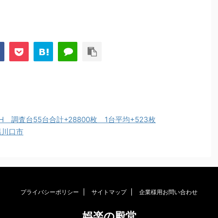
SH 調査台55台合計+28800枚 1台平均+523枚
県川口市
プライバシーポリシー
サイトマップ
企業様用お問い合わせ
娯楽の殿堂