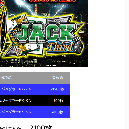
-2100枚
台合計差枚数