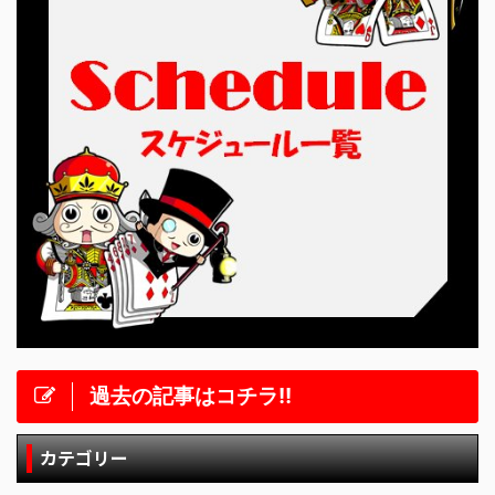
過去の記事はコチラ!!
カテゴリー