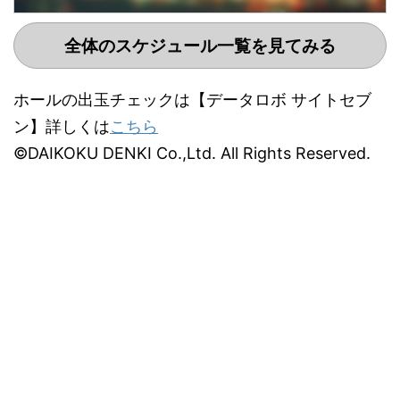
全体のスケジュール一覧を見てみる
ホールの出玉チェックは【データロボ サイトセブ
ン】詳しくは
こちら
©DAIKOKU DENKI Co.,Ltd. All Rights Reserved.