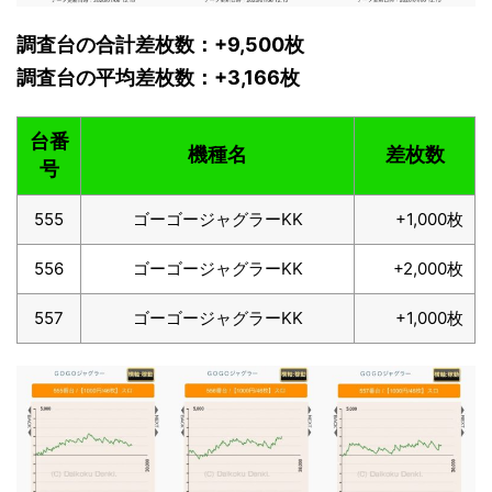
調査台の合計差枚数：+9,500枚
調査台の平均差枚数：+3,166枚
台番
機種名
差枚数
号
555
ゴーゴージャグラーKK
+1,000枚
556
ゴーゴージャグラーKK
+2,000枚
557
ゴーゴージャグラーKK
+1,000枚