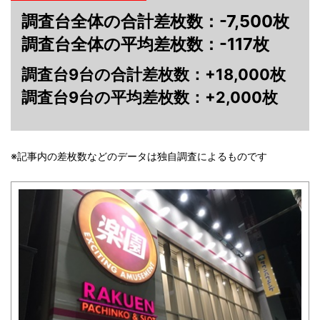
調査台全体の合計差枚数：-7,500枚
調査台全体の平均差枚数：-117枚
調査台9台の合計差枚数：+18,000枚
調査台9台の平均差枚数：+2,000枚
※記事内の差枚数などのデータは独自調査によるものです