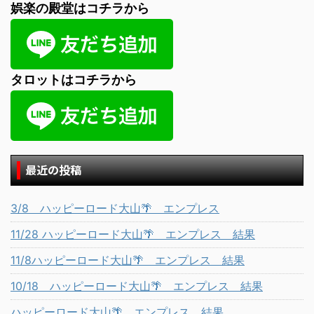
娯楽の殿堂はコチラから
タロットはコチラから
最近の投稿
3/8 ハッピーロード大山🌴 エンプレス
11/28 ハッピーロード大山🌴 エンプレス 結果
11/8ハッピーロード大山🌴 エンプレス 結果
10/18 ハッピーロード大山🌴 エンプレス 結果
ハッピーロード大山🌴 エンプレス 結果