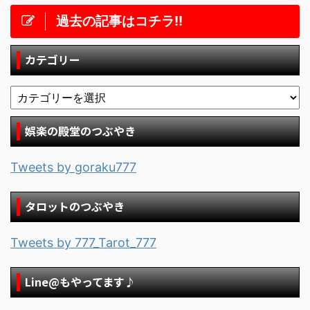
過去の記事はコチラ!!
カテゴリー
娯楽の殿堂のつぶやき
Tweets by goraku777
タロットのつぶやき
Tweets by 777_Tarot_777
Line@もやってます♪