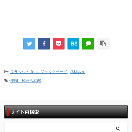
-
フラッシュ feat. ジャックサード
,
取材結果
-
楽園 松戸店本館
サイト内検索