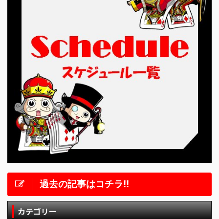
過去の記事はコチラ!!
カテゴリー