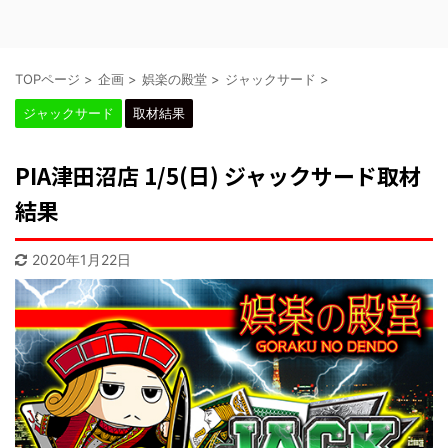
TOPページ
>
企画
>
娯楽の殿堂
>
ジャックサード
>
ジャックサード
取材結果
PIA津田沼店 1/5(日) ジャックサード取材
結果
2020年1月22日