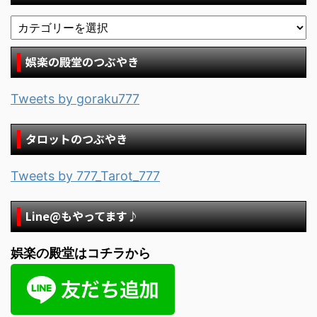
娯楽の殿堂のつぶやき
Tweets by goraku777
タロットのつぶやき
Tweets by 777_Tarot_777
Line@もやってます♪
娯楽の殿堂はコチラから