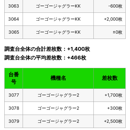
3063
ゴーゴージャグラーKK
-600枚
3064
ゴーゴージャグラーKK
+2,000枚
3065
ゴーゴージャグラーKK
±0枚
調査台全体の合計差枚数：+1,400枚
調査台全体の平均差枚数：+466枚
台番
機種名
差枚数
号
3077
ゴーゴージャグラー2
+1,700枚
3078
ゴーゴージャグラー2
+300枚
3079
ゴーゴージャグラー2
+2,500枚