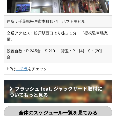
住所：千葉県松戸市本町15-4 ハマトモビル
交通アクセス：松戸駅西口より徒歩１分 『提携駐車場完
備』
設置台数：P 245台 S 210
貸玉：P・[4] S・[20]
台
HPは
コチラ
をチェック
フラッシュ feat. ジャックサード取材に
ついてもっと見る
全体のスケジュール一覧を見てみる