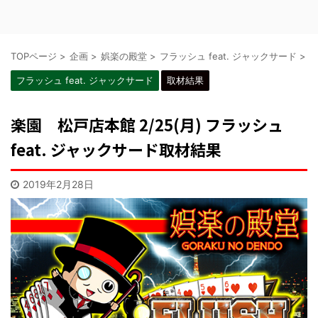
TOPページ
>
企画
>
娯楽の殿堂
>
フラッシュ feat. ジャックサード
>
フラッシュ feat. ジャックサード
取材結果
楽園 松戸店本館 2/25(月) フラッシュ
feat. ジャックサード取材結果
2019年2月28日