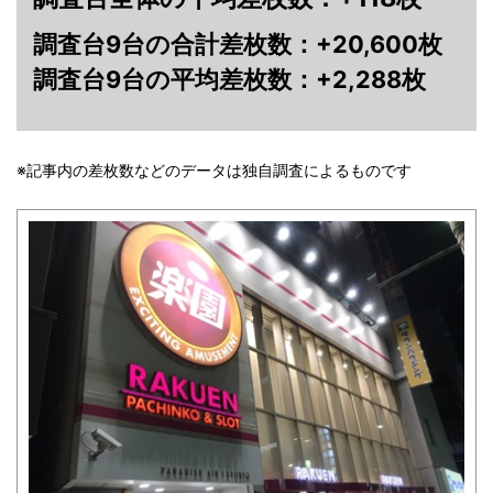
調査台9台の合計差枚数：+20,600枚
調査台9台の平均差枚数：+2,288枚
※記事内の差枚数などのデータは独自調査によるものです