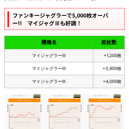
ファンキージャグラーで5,000枚オーバ
ー!! マイジャグⅢも好調！
機種名
差枚数
マイジャグラーIII
+1,200枚
マイジャグラーIII
+3,900枚
マイジャグラーIII
+4,000枚