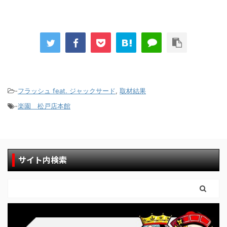
-
フラッシュ feat. ジャックサード
,
取材結果
-
楽園 松戸店本館
サイト内検索