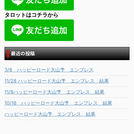
タロットはコチラから
最近の投稿
3/8 ハッピーロード大山🌴 エンプレス
11/28 ハッピーロード大山🌴 エンプレス 結果
11/8ハッピーロード大山🌴 エンプレス 結果
10/18 ハッピーロード大山🌴 エンプレス 結果
ハッピーロード大山🌴 エンプレス 結果