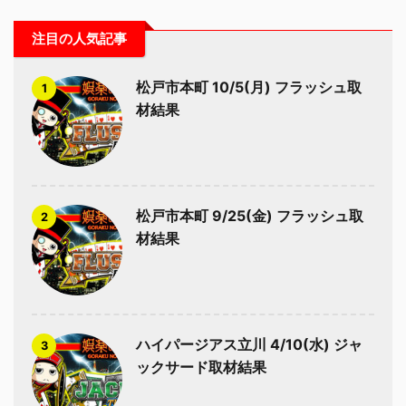
注目の人気記事
松戸市本町 10/5(月) フラッシュ取
1
材結果
松戸市本町 9/25(金) フラッシュ取
2
材結果
ハイパージアス立川 4/10(水) ジャ
3
ックサード取材結果