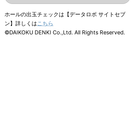
ホールの出玉チェックは【データロボ サイトセブ
ン】詳しくは
こちら
©DAIKOKU DENKI Co.,Ltd. All Rights Reserved.