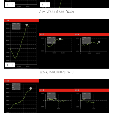
左から｢534｣｢536｣｢539｣
左から｢561｣｢607｣｢625｣