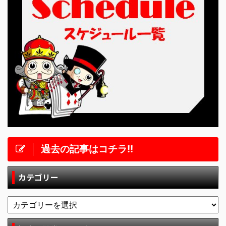
過去の記事はコチラ!!
カテゴリー