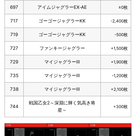
697
アイムジャグラーEX‐AE
±0枚
717
ゴーゴージャグラーKK
-2,400枚
719
ゴーゴージャグラーKK
-500枚
727
ファンキージャグラー
+1,500枚
729
マイジャグラーIII
+1,900枚
735
マイジャグラーIII
-1,200枚
738
マイジャグラーIII
+2,100枚
戦国乙女2～深淵に輝く気高き将
744
+300枚
星～