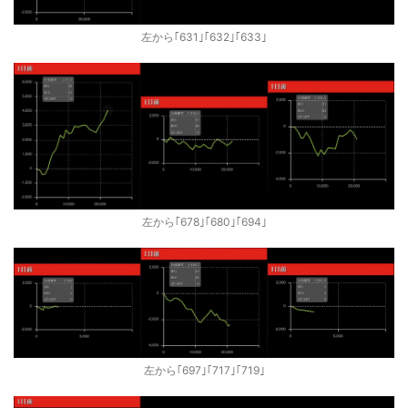
左から｢631｣｢632｣｢633｣
左から｢678｣｢680｣｢694｣
左から｢697｣｢717｣｢719｣