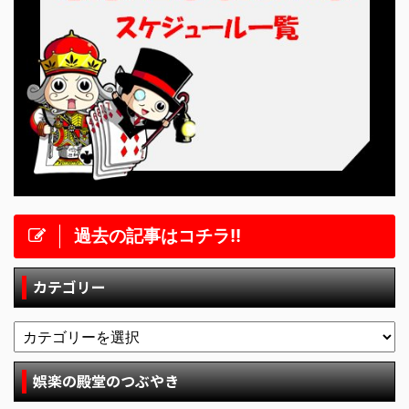
過去の記事はコチラ!!
カテゴリー
娯楽の殿堂のつぶやき