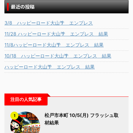
最近の投稿
3/8 ハッピーロード大山🌴 エンプレス
11/28 ハッピーロード大山🌴 エンプレス 結果
11/8ハッピーロード大山🌴 エンプレス 結果
10/18 ハッピーロード大山🌴 エンプレス 結果
ハッピーロード大山🌴 エンプレス 結果
注目の人気記事
松戸市本町 10/5(月) フラッシュ取
1
材結果