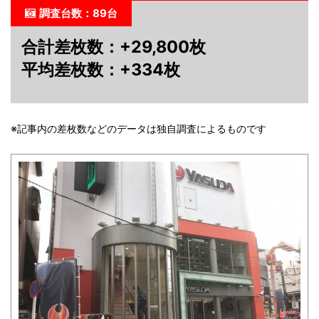
調査台数：89台
合計差枚数：+29,800枚
平均差枚数：+334枚
※記事内の差枚数などのデータは独自調査によるものです