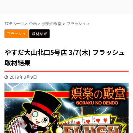
TOPページ
>
企画
>
娯楽の殿堂
>
フラッシュ
>
フラッシュ
取材結果
やすだ大山北口5号店 3/7(木) フラッシュ
取材結果
2019年3月9日