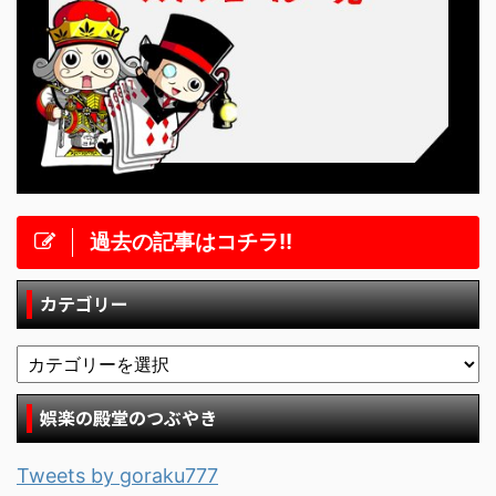
過去の記事はコチラ!!
カテゴリー
娯楽の殿堂のつぶやき
Tweets by goraku777