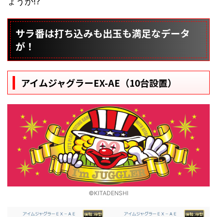
ょうか!?
サラ番は打ち込みも出玉も満足なデータ
が！
アイムジャグラーEX-AE（10台設置）
©KITADENSHI