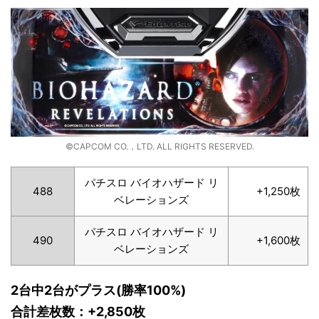
©CAPCOM CO.，LTD. ALL RIGHTS RESERVED.
パチスロ バイオハザード リ
488
+1,250枚
ベレーションズ
パチスロ バイオハザード リ
490
+1,600枚
ベレーションズ
2台中2台がプラス(勝率100%)
合計差枚数：+2,850枚