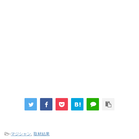
-
マジシャン
,
取材結果