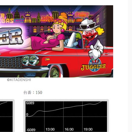
©KITADENSHI