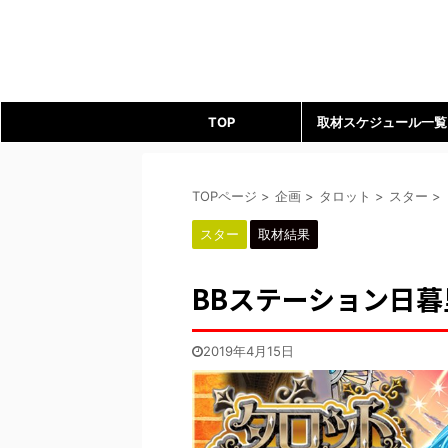
TOP
取材スケジュール一覧
TOPページ
>
企画
>
タロット
>
スター
>
スター
取材結果
BBステーション日暮里
2019年4月15日