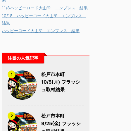
11/8ハッピーロード大山🌴 エンプレス 結果
10/18 ハッピーロード大山🌴 エンプレス
結果
ハッピーロード大山🌴 エンプレス 結果
注目の人気記事
松戸市本町
1
10/5(月) フラッシ
ュ取材結果
松戸市本町
2
9/25(金) フラッシ