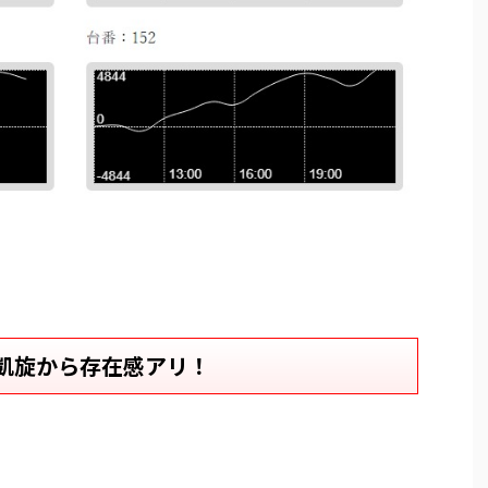
凱旋から存在感アリ！