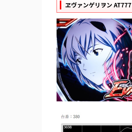
ヱヴァンゲリヲン AT777