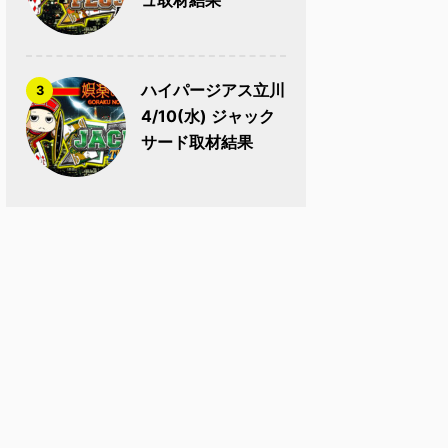
ュ取材結果
ハイパージアス立川
3
4/10(水) ジャック
サード取材結果