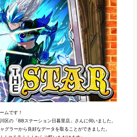
ームです！
川区の「BBステーション日暮里店」さんに伺いました。
ージャグラーから良好なデータを取ることができました。