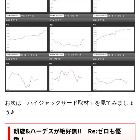
お次は「ハイジャックサード取材」を見てみましょ
う♪
凱旋&ハーデスが絶好調!! Re:ゼロも優
秀！