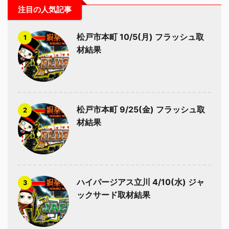
注目の人気記事
松戸市本町 10/5(月) フラッシュ取
1
材結果
松戸市本町 9/25(金) フラッシュ取
2
材結果
ハイパージアス立川 4/10(水) ジャ
3
ックサード取材結果