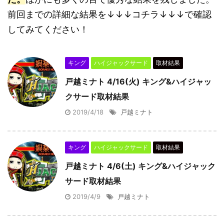
前回までの詳細な結果を↓↓↓コチラ↓↓↓で確認
してみてください！
キング
ハイジャックサード
取材結果
戸越ミナト 4/16(火) キング&ハイジャッ
クサード取材結果
2019/4/18
戸越ミナト
キング
ハイジャックサード
取材結果
戸越ミナト 4/6(土) キング&ハイジャック
サード取材結果
2019/4/9
戸越ミナト