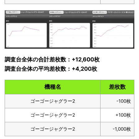
調査台全体の合計差枚数：+12,600枚
調査台全体の平均差枚数：+4,200枚
機種名
差枚数
ゴーゴージャグラー2
-100枚
ゴーゴージャグラー2
+100枚
ゴーゴージャグラー2
-1,000枚