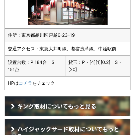
住所：東京都品川区戸越6-23-19
交通アクセス：東急大井町線、都営浅草線、中延駅前
設置台数：P 184台 S
貸玉：P・[4][1][0.2] S・
151台
[20]
HPは
コチラ
をチェック
キング取材についてもっと見る
ハイジャックサード取材についてもっと