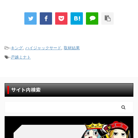
-
キング
,
ハイジャックサード
,
取材結果
-
戸越ミナト
サイト内検索