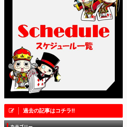
過去の記事はコチラ!!
カテゴリー