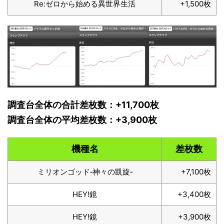
Re:ゼロから始める異世界生活
+1,500枚
調査台全体の合計差枚数：+11,700枚
調査台全体の平均差枚数：+3,900枚
機種名
差枚数
ミリオンゴッド‐神々の凱旋‐
+7,100枚
HEY!鏡
+3,400枚
HEY!鏡
+3,900枚