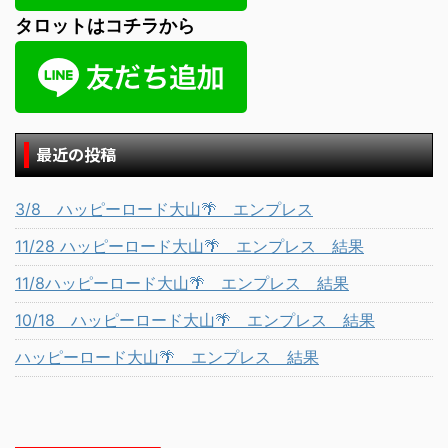
タロットはコチラから
最近の投稿
3/8 ハッピーロード大山🌴 エンプレス
11/28 ハッピーロード大山🌴 エンプレス 結果
11/8ハッピーロード大山🌴 エンプレス 結果
10/18 ハッピーロード大山🌴 エンプレス 結果
ハッピーロード大山🌴 エンプレス 結果