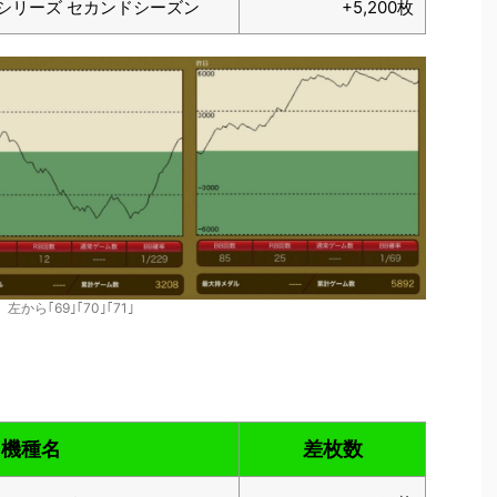
シリーズ セカンドシーズン
+5,200枚
左から｢69｣｢70｣｢71｣
機種名
差枚数