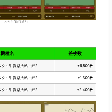
左から｢5｣｢6｣｢7｣
機種名
差枚数
リスク～甲賀忍法帖～絆2
+6,800枚
リスク～甲賀忍法帖～絆2
+1,300枚
リスク～甲賀忍法帖～絆2
+2,400枚