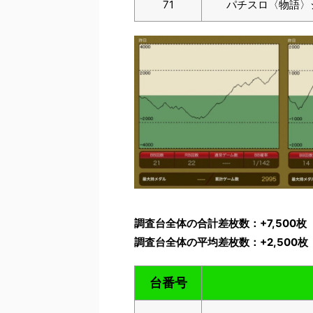
71
パチスロ〈物語〉
調査台全体の合計差枚数：+7,500枚
調査台全体の平均差枚数：+2,500枚
台番号