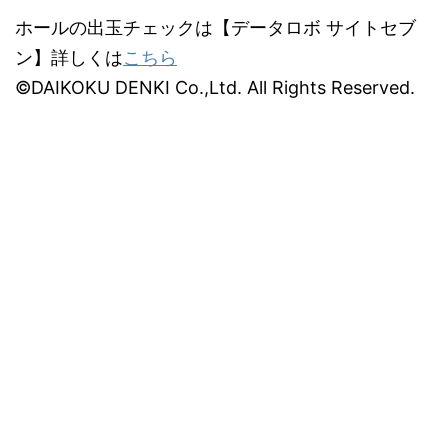
ホールの出玉チェックは【データロボ サイトセブ
ン】詳しくは
こちら
©DAIKOKU DENKI Co.,Ltd. All Rights Reserved.