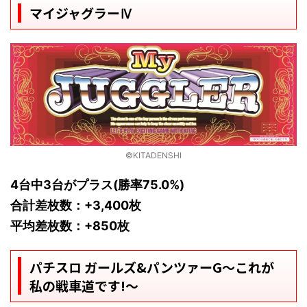
マイジャグラーⅣ
©KITADENSHI
4台中3台がプラス(勝率75.0%)
合計差枚数：+3,400枚
平均差枚数：+850枚
パチスロ ガールズ&パンツァーG～これが
私の戦車道です!～