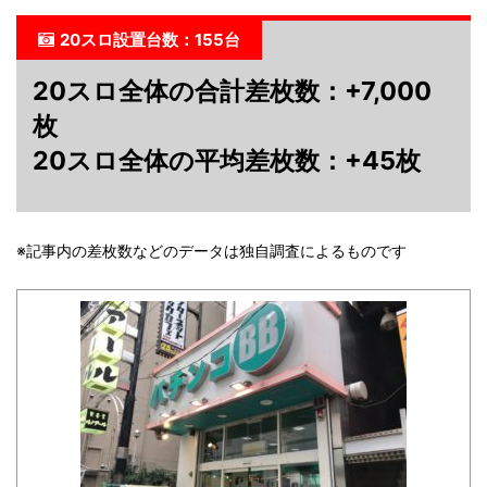
20スロ設置台数：155台
20スロ全体の合計差枚数：+7,000
枚
20スロ全体の平均差枚数：+45枚
※記事内の差枚数などのデータは独自調査によるものです