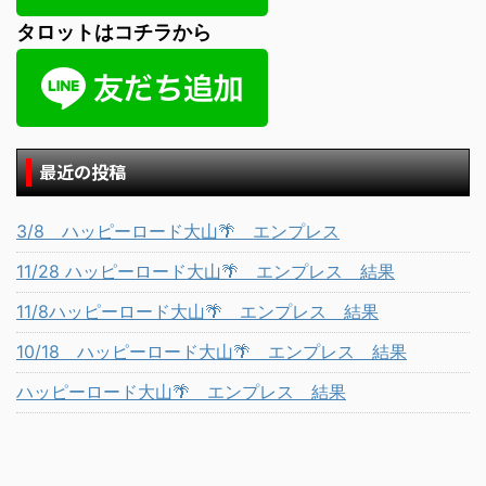
タロットはコチラから
最近の投稿
3/8 ハッピーロード大山🌴 エンプレス
11/28 ハッピーロード大山🌴 エンプレス 結果
11/8ハッピーロード大山🌴 エンプレス 結果
10/18 ハッピーロード大山🌴 エンプレス 結果
ハッピーロード大山🌴 エンプレス 結果