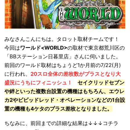
みなさんこんにちは。タロット取材チームです！
今回は
ワールド<WORLD>
の取材で東京都荒川区の
「BBステーション日暮里店」さんに伺いました。
前回のワールド取材はちょうど1か月前の7/22(月)
に行われ、
20スロ全体の差枚数がプラスとなり大
盛況にうちにフィニッシュ！
セイクリッドセブン
や絆といった複数台設置の機種はもちろん、エウレ
カ2やビビッドレッド・オペレーションなどの1台設
置の機種も4ケタのプラス差枚となりました。
ちなみに、前回までの詳細な結果は↓↓↓コチラ