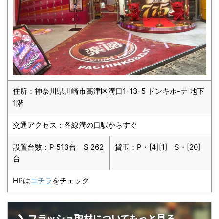
住所：神奈川県川崎市高津区溝口1-13-5 ドンキホ-テ 地下
1階
交通アクセス：各線溝の口駅からすぐ
設置台数：P 513台 S 262
貸玉：P・[4][1] S・[20]
台
HPは
コチラ
をチェック
フラッシュ取材についてもっと見る