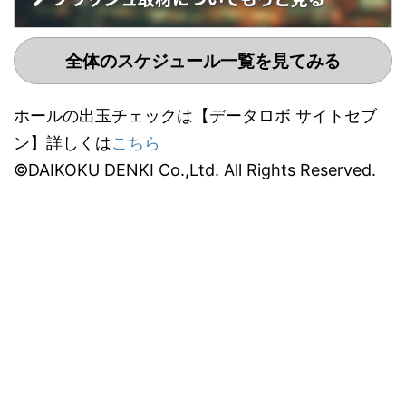
全体のスケジュール一覧を見てみる
ホールの出玉チェックは【データロボ サイトセブ
ン】詳しくは
こちら
©DAIKOKU DENKI Co.,Ltd. All Rights Reserved.