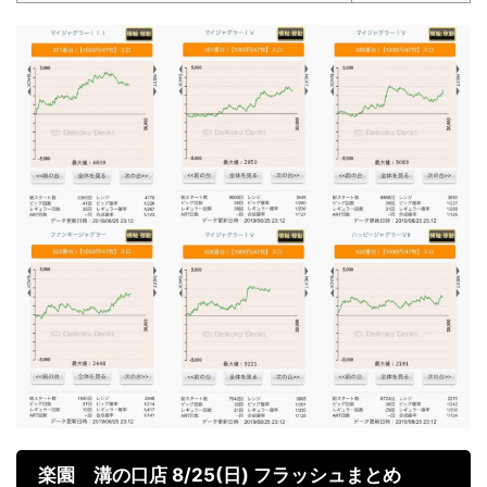
楽園 溝の口店 8/25(日) フラッシュまとめ