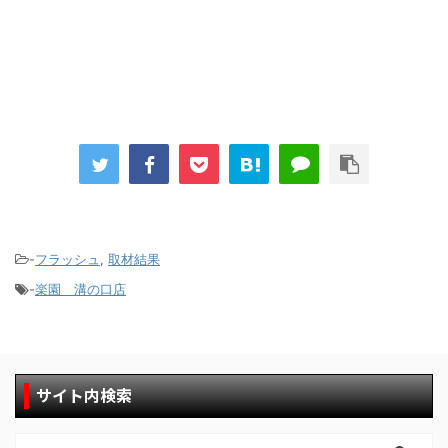
-
フラッシュ
,
取材結果
-
楽園 溝の口店
サイト内検索