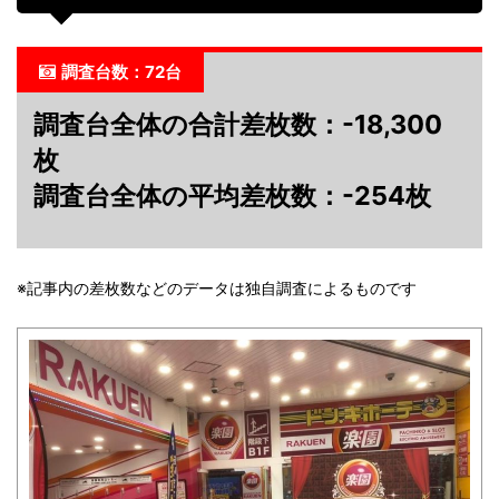
調査台数：72台
調査台全体の合計差枚数：-18,300
枚
調査台全体の平均差枚数：-254枚
※記事内の差枚数などのデータは独自調査によるものです