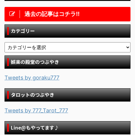
過去の記事はコチラ!!
カテゴリー
娯楽の殿堂のつぶやき
Tweets by goraku777
タロットのつぶやき
Tweets by 777_Tarot_777
Line@もやってます♪