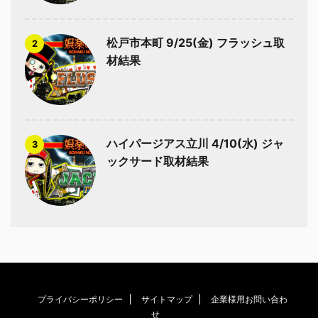
松戸市本町 9/25(金) フラッシュ取
2
材結果
ハイパージアス立川 4/10(水) ジャ
3
ックサード取材結果
プライバシーポリシー
サイトマップ
企業様用お問い合わ
せ