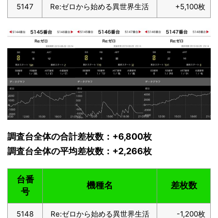
5147
Re:ゼロから始める異世界生活
+5,100枚
調査台全体の合計差枚数：+6,800枚
調査台全体の平均差枚数：+2,266枚
台番
機種名
差枚数
号
5148
Re:ゼロから始める異世界生活
-1,200枚