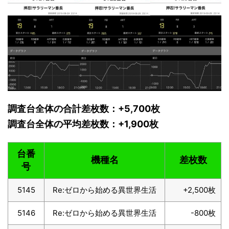
調査台全体の合計差枚数：+5,700枚
調査台全体の平均差枚数：+1,900枚
台番
機種名
差枚数
号
5145
Re:ゼロから始める異世界生活
+2,500枚
5146
Re:ゼロから始める異世界生活
-800枚