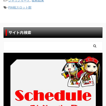
-
ジャックサード
,
取材結果
-
PIA柏スロット館
サイト内検索