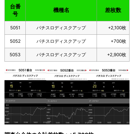
台番
機種名
差枚数
号
5051
パチスロディスクアップ
+2,100枚
5052
パチスロディスクアップ
+700枚
5053
パチスロディスクアップ
+2,900枚