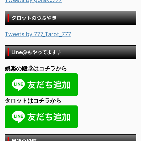
タロットのつぶやき
Tweets by 777_Tarot_777
Line@もやってます♪
娯楽の殿堂はコチラから
タロットはコチラから
最近の投稿