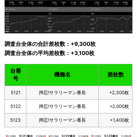
調査台全体の合計差枚数：+9,300枚
調査台全体の平均差枚数：+3,100枚
台番
機種名
差枚数
号
5121
押忍!サラリーマン番長
+2,300枚
5122
押忍!サラリーマン番長
+2,000枚
5123
押忍!サラリーマン番長
+1,400枚