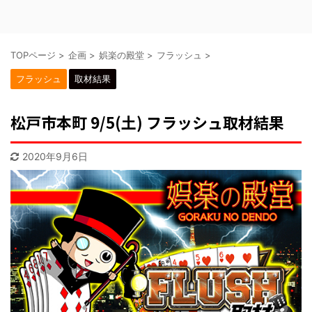
TOPページ
>
企画
>
娯楽の殿堂
>
フラッシュ
>
フラッシュ
取材結果
松戸市本町 9/5(土) フラッシュ取材結果
2020年9月6日