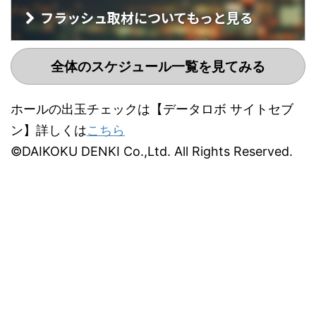
フラッシュ取材についてもっと見る
全体のスケジュール一覧を見てみる
ホールの出玉チェックは【データロボ サイトセブ
ン】詳しくは
こちら
©DAIKOKU DENKI Co.,Ltd. All Rights Reserved.