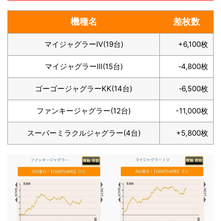
機種名
差枚数
マイジャグラーIV(19台)
+6,100枚
マイジャグラーIII(15台)
‐4,800枚
ゴーゴージャグラーKK(14台)
‐6,500枚
ファンキージャグラー(12台)
-11,000枚
スーパーミラクルジャグラー(4台)
+5,800枚