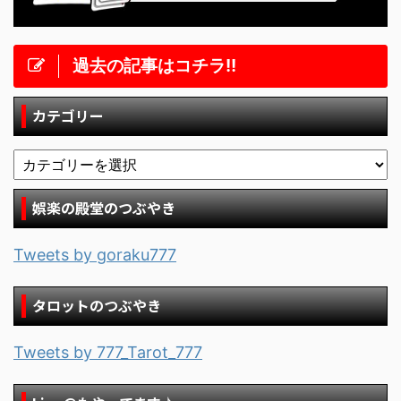
過去の記事はコチラ!!
カテゴリー
娯楽の殿堂のつぶやき
Tweets by goraku777
タロットのつぶやき
Tweets by 777_Tarot_777