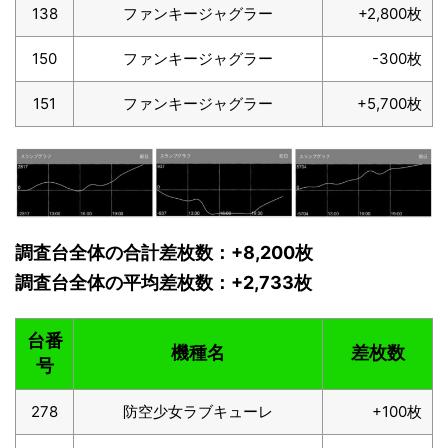
138
ファンキージャグラー
+2,800枚
150
ファンキージャグラー
-300枚
151
ファンキージャグラー
+5,700枚
調査台全体の合計差枚数：+8,200枚
調査台全体の平均差枚数：+2,733枚
台番
機種名
差枚数
号
278
防空少女ラブキューレ
+100枚