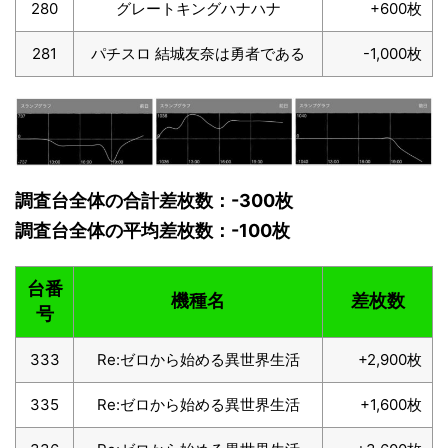
280
グレートキングハナハナ
+600枚
281
パチスロ 結城友奈は勇者である
-1,000枚
調査台全体の合計差枚数：-300枚
調査台全体の平均差枚数：-100枚
台番
機種名
差枚数
号
333
Re:ゼロから始める異世界生活
+2,900枚
335
Re:ゼロから始める異世界生活
+1,600枚