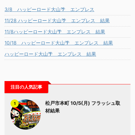
3/8 ハッピーロード大山🌴 エンプレス
11/28 ハッピーロード大山🌴 エンプレス 結果
11/8ハッピーロード大山🌴 エンプレス 結果
10/18 ハッピーロード大山🌴 エンプレス 結果
ハッピーロード大山🌴 エンプレス 結果
注目の人気記事
松戸市本町 10/5(月) フラッシュ取
1
材結果