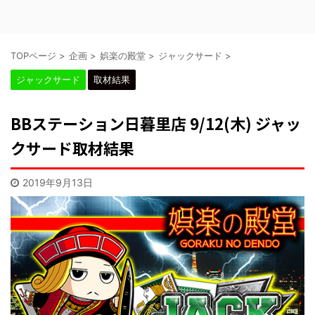
TOPページ
>
企画
>
娯楽の殿堂
>
ジャックサード
>
ジャックサード
取材結果
BBステーション日暮里店 9/12(木) ジャッ
クサード取材結果
2019年9月13日