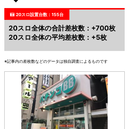
20スロ設置台数：155台
20スロ全体の合計差枚数：+700枚
20スロ全体の平均差枚数：+5枚
※記事内の差枚数などのデータは独自調査によるものです