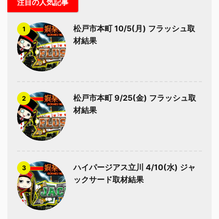
注目の人気記事
松戸市本町 10/5(月) フラッシュ取
1
材結果
松戸市本町 9/25(金) フラッシュ取
2
材結果
ハイパージアス立川 4/10(水) ジャ
3
ックサード取材結果