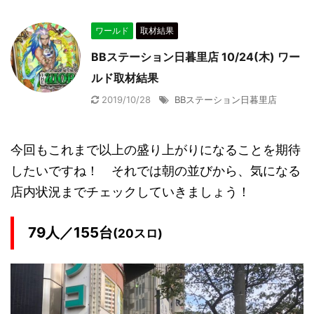
ワールド
取材結果
BBステーション日暮里店 10/24(木) ワー
ルド取材結果
2019/10/28
BBステーション日暮里店
今回もこれまで以上の盛り上がりになることを期待
したいですね！ それでは朝の並びから、気になる
店内状況までチェックしていきましょう！
79人／155台
(20スロ)