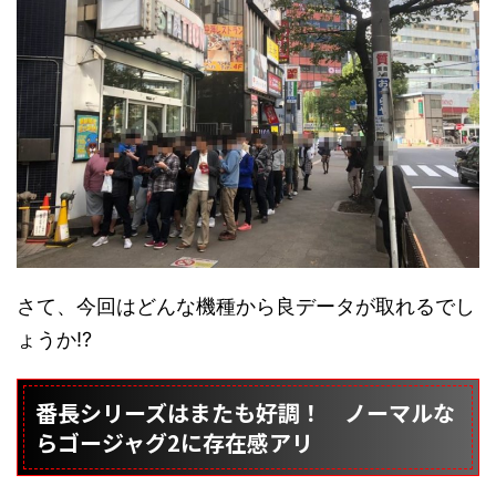
さて、今回はどんな機種から良データが取れるでし
ょうか!?
番長シリーズはまたも好調！ ノーマルな
らゴージャグ2に存在感アリ