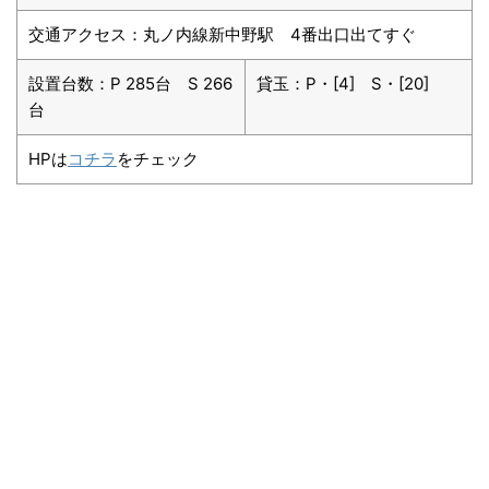
交通アクセス：丸ノ内線新中野駅 4番出口出てすぐ
設置台数：P 285台 S 266
貸玉：P・[4] S・[20]
台
HPは
コチラ
をチェック