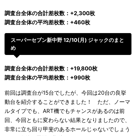
調査台全体の合計差枚数：+2,300枚
調査台全体の平均差枚数：+460枚
スーパーセブン新中野 12/10(月) ジャックのまと
め
調査台全体の合計差枚数：+19,800枚
調査台全体の平均差枚数：+990枚
前回は調査台が15台でしたが、今回は20台の良挙
動台を紹介することができました！ ただ、ノーマ
ルタイプでも、ART機でもチャンスがあるのは前
回、今回ともに変わらない結果となりましたので、
非常に立ち回り甲斐のあるホールじゃないでしょう