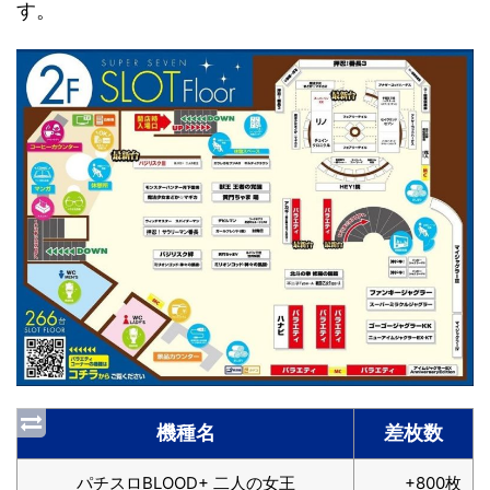
す。
機種名
差枚数
パチスロBLOOD+ 二人の女王
+800枚