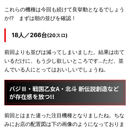
これらの機種は今回も続けて良挙動となるでしょう
か!? まずは朝の並びを確認！
18人／266台
(20スロ)
前回よりも並びは減ってしまいました。結果は出て
いるだけに、もう少し欲しいところです...ただ、並
んでいる人にとってはおいしいでしょうね。
バジⅢ・戦国乙女A・北斗 新伝説創造など
が存在感を放つ!!
前回とはまた違った注目機種となりましたね。ちな
みにお店の配置図は下の画像のようになっておりま