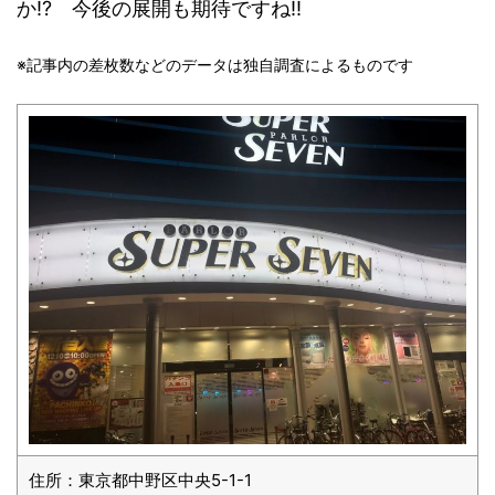
か!? 今後の展開も期待ですね!!
※記事内の差枚数などのデータは独自調査によるものです
住所：東京都中野区中央5-1-1