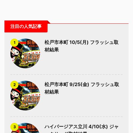
注目の人気記事
松戸市本町 10/5(月) フラッシュ取
1
材結果
松戸市本町 9/25(金) フラッシュ取
2
材結果
ハイパージアス立川 4/10(水) ジャ
3