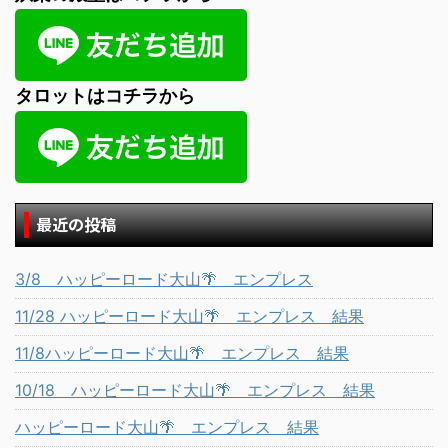
タロットはコチラから
最近の投稿
3/8 ハッピーロード大山🌴 エンプレス
11/28 ハッピーロード大山🌴 エンプレス 結果
11/8ハッピーロード大山🌴 エンプレス 結果
10/18 ハッピーロード大山🌴 エンプレス 結果
ハッピーロード大山🌴 エンプレス 結果