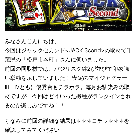
みなさんこんにちは。
今回はジャックセカンド<JACK Scond>の取材で千
葉県の「松戸市本町」さんに伺いました。
前回の同取材では、バジリスク絆2が並びで印象強
い挙動を示していました！ 安定のマイジャグラー
Ⅲ・Ⅳともに優秀台もチラホラ。毎月お馴染みの取
材ですが、今回はどういった機種がランクインされ
るのか楽しみですね！！
ちなみに前回の詳細な結果は↓↓↓コチラ↓↓↓を
確認してみてください