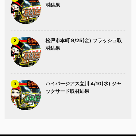
材結果
松戸市本町 9/25(金) フラッシュ取
2
材結果
ハイパージアス立川 4/10(水) ジャ
3
ックサード取材結果