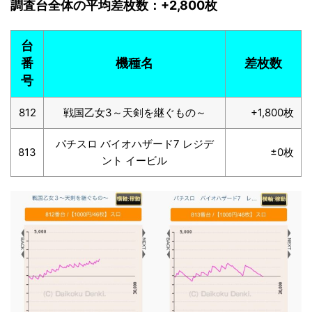
調査台全体の平均差枚数：+2,800枚
台
番
機種名
差枚数
号
812
戦国乙女3～天剣を継ぐもの～
+1,800枚
パチスロ バイオハザード7 レジデ
813
±0枚
ント イービル