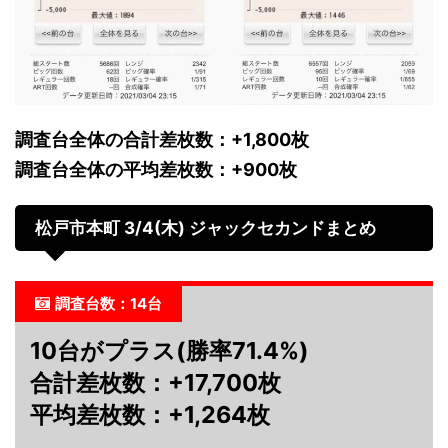
調査台全体の合計差枚数：+1,800枚
調査台全体の平均差枚数：+900枚
松戸市本町 3/4(木) ジャックセカンドまとめ
調査台数：14台
10台がプラス(勝率71.4%)
合計差枚数：+17,700枚
平均差枚数：+1,264枚