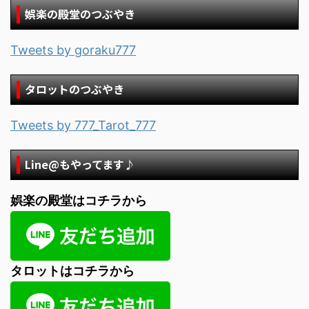
娯楽の殿堂のつぶやき
Tweets by goraku777
タロットのつぶやき
Tweets by 777_Tarot_777
Line@もやってます♪
娯楽の殿堂はコチラから
タロットはコチラから