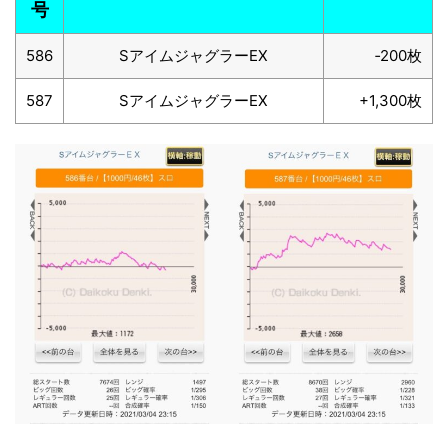
号
586
SアイムジャグラーEX
‐200枚
587
SアイムジャグラーEX
+1,300枚