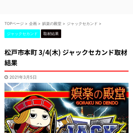
TOPページ
>
企画
>
娯楽の殿堂
>
ジャックセカンド
>
ジャックセカンド
取材結果
松戸市本町 3/4(木) ジャックセカンド取材
結果
2021年3月5日