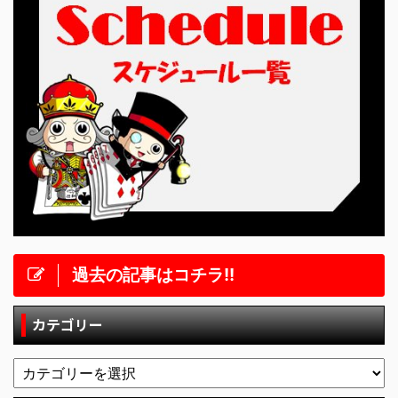
過去の記事はコチラ!!
カテゴリー