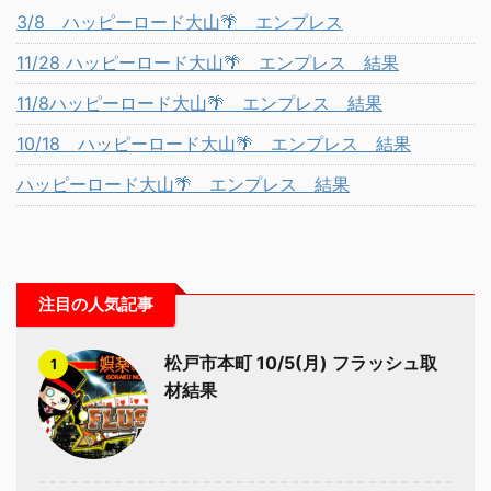
3/8 ハッピーロード大山🌴 エンプレス
11/28 ハッピーロード大山🌴 エンプレス 結果
11/8ハッピーロード大山🌴 エンプレス 結果
10/18 ハッピーロード大山🌴 エンプレス 結果
ハッピーロード大山🌴 エンプレス 結果
注目の人気記事
松戸市本町 10/5(月) フラッシュ取
1
材結果