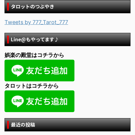
タロットのつぶやき
Tweets by 777_Tarot_777
Line@もやってます♪
娯楽の殿堂はコチラから
タロットはコチラから
最近の投稿