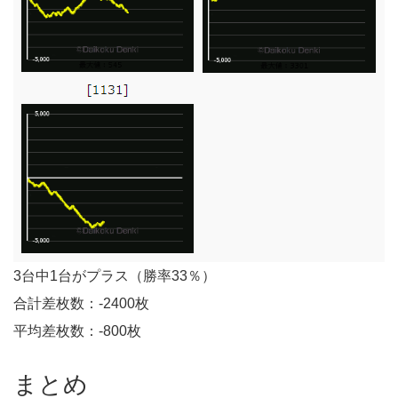
3台中1台がプラス（勝率33％）
合計差枚数：-2400枚
平均差枚数：-800枚
まとめ