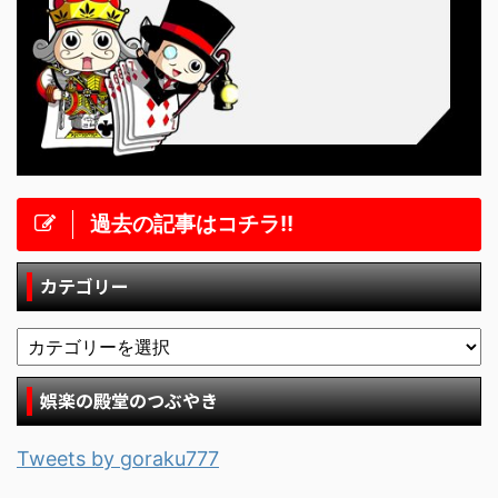
過去の記事はコチラ!!
カテゴリー
娯楽の殿堂のつぶやき
Tweets by goraku777