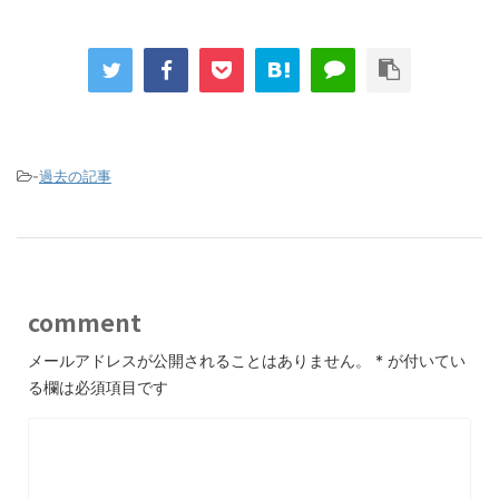
-
過去の記事
comment
メールアドレスが公開されることはありません。
*
が付いてい
る欄は必須項目です