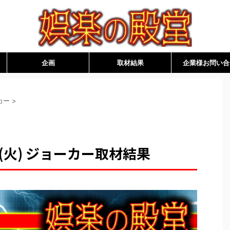
企画
取材結果
企業様お問い合
カー
>
2(火) ジョーカー取材結果