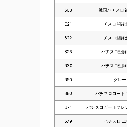
603
戦国パチスロ
621
チスロ聖闘士星
622
チスロ聖闘士星
628
パチスロ聖闘士
630
パチスロ聖闘士
650
グレー
660
パチスロコードギ
671
パチスロガールフレン
679
パチスロ ヱ