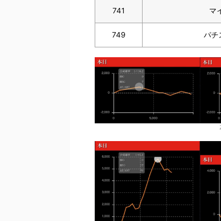
741
マイ
749
パチ