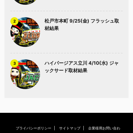
松戸市本町 9/25(金) フラッシュ取
2
材結果
ハイパージアス立川 4/10(水) ジャ
3
ックサード取材結果
プライバシーポリシー
サイトマップ
企業様用お問い合わ