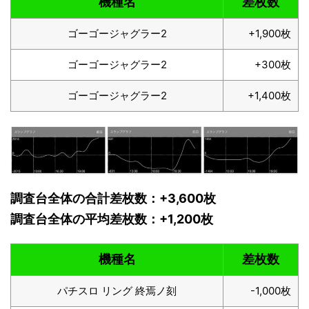
機種名
差枚数
ゴーゴージャグラー2
+1,900枚
ゴーゴージャグラー2
+300枚
ゴーゴージャグラー2
+1,400枚
調査台全体の合計差枚数：+3,600枚
調査台全体の平均差枚数：+1,200枚
機種名
差枚数
パチスロ リング 終焉ノ刻
-1,000枚