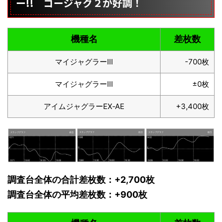
ー!! ゴージャグ２が好調！
機種名
差枚数
マイジャグラーIII
-700枚
マイジャグラーIII
±0枚
アイムジャグラーEX‐AE
+3,400枚
調査台全体の合計差枚数：+2,7
00枚
調査台全体の平均差枚数：+900枚