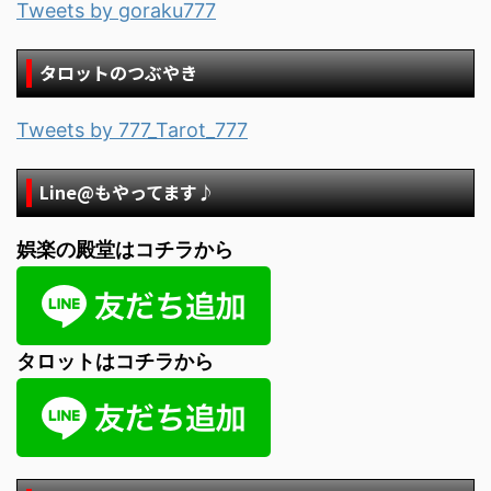
Tweets by goraku777
タロットのつぶやき
Tweets by 777_Tarot_777
Line@もやってます♪
娯楽の殿堂はコチラから
タロットはコチラから