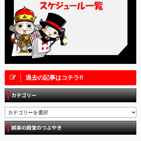
過去の記事はコチラ!!
カテゴリー
娯楽の殿堂のつぶやき