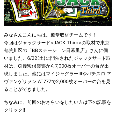
みなさんこんにちは。殿堂取材チームです！
今回はジャックサード<JACK Third>の取材で東京
都荒川区の「BBステーション日暮里店」さんに伺
いました。6/22(土)に開催されたジャックサード取
材は、GI優駿倶楽部から7,000枚オーバーの台が出
現しました。他にはマイジャグラーⅢやパチスロ ヱ
ヴァンゲリヲン AT777で2,000枚オーバーの台を見
ることができました。
ちなみに、前回のおさらいをしたい方は下の記事を
クリック!!